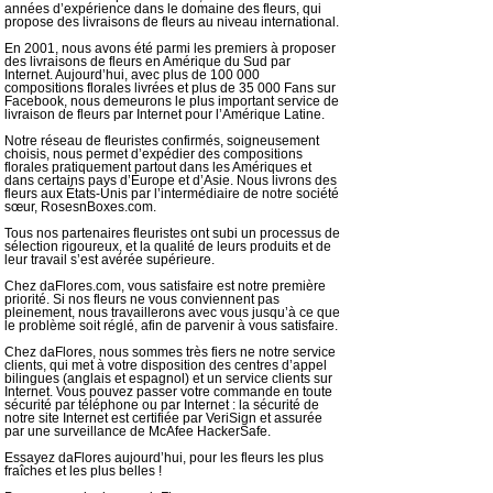
années d’expérience dans le domaine des fleurs, qui
propose des livraisons de fleurs au niveau international.
En 2001, nous avons été parmi les premiers à proposer
des livraisons de fleurs en Amérique du Sud par
Internet. Aujourd’hui, avec plus de 100 000
compositions florales livrées et plus de 35 000 Fans sur
Facebook, nous demeurons le plus important service de
livraison de fleurs par Internet pour l’Amérique Latine.
Notre réseau de fleuristes confirmés, soigneusement
choisis, nous permet d’expédier des compositions
florales pratiquement partout dans les Amériques et
dans certains pays d’Europe et d’Asie. Nous livrons des
fleurs aux États-Unis par l’intermédiaire de notre société
sœur, RosesnBoxes.com.
Tous nos partenaires fleuristes ont subi un processus de
sélection rigoureux, et la qualité de leurs produits et de
leur travail s’est avérée supérieure.
Chez daFlores.com, vous satisfaire est notre première
priorité. Si nos fleurs ne vous conviennent pas
pleinement, nous travaillerons avec vous jusqu’à ce que
le problème soit réglé, afin de parvenir à vous satisfaire.
Chez daFlores, nous sommes très fiers ne notre service
clients, qui met à votre disposition des centres d’appel
bilingues (anglais et espagnol) et un service clients sur
Internet. Vous pouvez passer votre commande en toute
sécurité par téléphone ou par Internet : la sécurité de
notre site Internet est certifiée par VeriSign et assurée
par une surveillance de McAfee HackerSafe.
Essayez daFlores aujourd’hui, pour les fleurs les plus
fraîches et les plus belles !